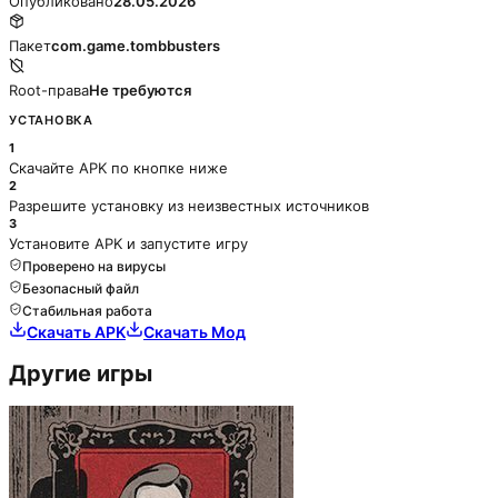
Опубликовано
28.05.2026
Пакет
com.game.tombbusters
Root-права
Не требуются
УСТАНОВКА
1
Скачайте APK по кнопке ниже
2
Разрешите установку из неизвестных источников
3
Установите APK и запустите игру
Проверено на вирусы
Безопасный файл
Стабильная работа
Скачать APK
Скачать Мод
Другие игры